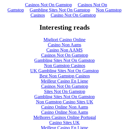
Casinos Not On Gamstop
Casinos Not On
Gamstop
Gambling Sites Not On Gamstop
Non Gamstop
Casinos
Casino Not On Gamstop
Interesting reads
Migliori Casino Online
Casino Non Aams
Casino Non AAMS
Casinos Not On Gamstop
Gambling Sites Not On Gamstop
Non Gamstop Casinos
UK Gambling Sites Not On Gamstop
Best Non Gamstop Casinos
Meilleur Casino En Ligne
Casinos Not On Gamstop
Sites Not On Gamstop
Gambling Sites Not On Gamstop
Non Gamstop Casino Sites UK
Casino Online Non Aams
Casino Online Non Aams
Melhores Casinos Online Portugal
Casino Sites UK
Meilleur Casino En Ligne